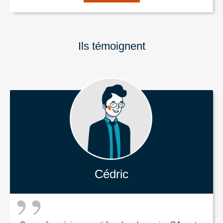
Ils témoi
g
nent
Cédric