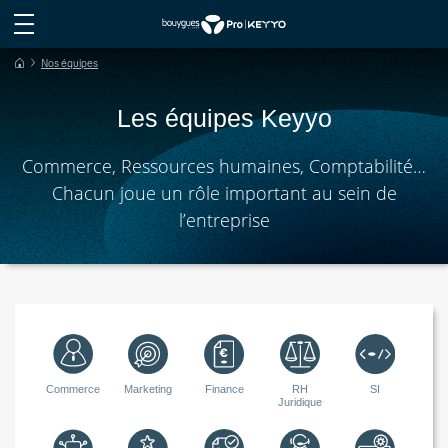
Nos équipes
Les é
q
uipes Keyyo
Commerce, Ressources humaines, Comptabilité…
Chacun joue un rôle important au sein de
l’entreprise
Commerce
Marketing
Finance
RH
SI
Juridique